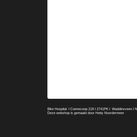
Bike Hospital I Coenecoop 218 I 2741PK I Waddinxveen I Ned
Deze webshop is gemaakt door Hetty Noordermeer