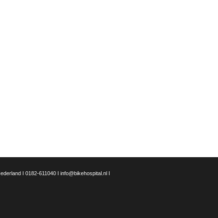
erland I 0182-611040 I info@bikehospital.nl I