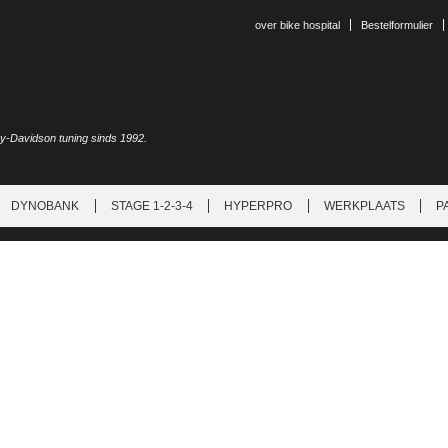
over bike hospital
Bestelformulier
ey-Davidson tuning sinds 1992.
DYNOBANK
STAGE 1-2-3-4
HYPERPRO
WERKPLAATS
P