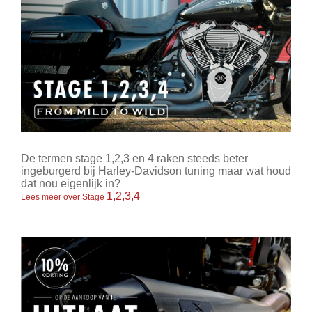
De termen stage 1,2,3 en 4 raken steeds beter
ingeburgerd bij Harley-Davidson tuning maar wat houd
dat nou eigenlijk in?
1,2,3,4
Lees meer over Stage