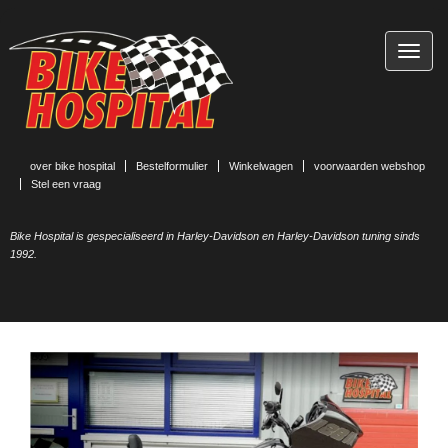
TOGG
NAVIG
over bike hospital
Bestelformulier
Winkelwagen
voorwaarden webshop
Stel een vraag
Bike Hospital is gespecialiseerd in Harley-Davidson en Harley-Davidson tuning sinds
1992.