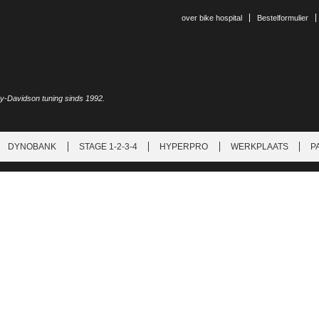
over bike hospital
Bestelformulier
ey-Davidson tuning sinds 1992.
DYNOBANK
STAGE 1-2-3-4
HYPERPRO
WERKPLAATS
P