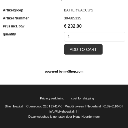
Artikelgroep
BATTERY/ACCU'S
Artikel Nummer
30-685335
€
232,00
Prijs incl. btw
quantity
ADD TO CART
powered by
myShop.com
Privacyverklaring
cost for shipping
Bike Hospital I Coenecoop 218 I 2741PK I Waddinxveen I Nederland I 0182-611040 I
info@bikehospital.nl I
Deze webshop is gemaakt door Hetty Noordermeer