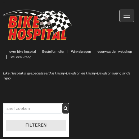
TOGG
NAVIG
over bike hospital
Bestelformulier
Winkelwagen
voorwaarden webshop
Stel een vraag
Bike Hospital is gespecialiseerd in Harley-Davidson en Harley-Davidson tuning sinds
1992.
FILTEREN