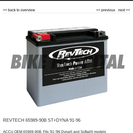
<<
back to overview
<<
previous
next
>>
REVTECH 65989-90B ST+DYNA 91-96
ACCU OEM 65989-90B. Fits '91-'96 Dyna® and Softail® models