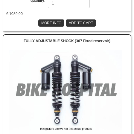
quantity:
€
1089,00
MORE INFO
ADD TO CART
FULLY ADJUSTABLE SHOCK (367 Fixed reservoir)