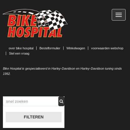
TOGG
NAVIG
over bike hospital
Bestelformulier
Winkelwagen
voorwaarden webshop
Stel een vraag
Bike Hospital is gespecialiseerd in Harley-Davidson en Harley-Davidson tuning sinds
1992.
FILTEREN