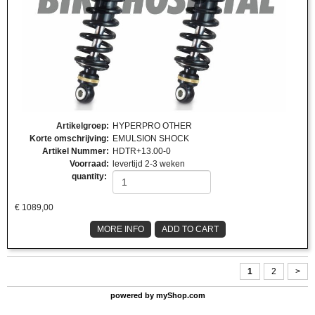
Artikelgroep
:
HYPERPRO OTHER
Korte omschrijving
:
EMULSION SHOCK
Artikel Nummer
:
HDTR+13.00-0
Voorraad
:
levertijd 2-3 weken
quantity:
€
1089,00
MORE INFO
ADD TO CART
1
2
>
powered by
myShop.com