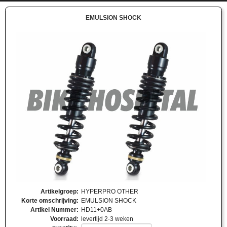
EMULSION SHOCK
Artikelgroep
:
HYPERPRO OTHER
Korte omschrijving
:
EMULSION SHOCK
Artikel Nummer
:
HD11+0AB
Voorraad
:
levertijd 2-3 weken