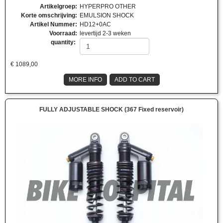
Artikelgroep
:
HYPERPRO OTHER
Korte omschrijving
:
EMULSION SHOCK
Artikel Nummer
:
HD12+0AC
Voorraad
:
levertijd 2-3 weken
quantity:
€
1089,00
MORE INFO
ADD TO CART
FULLY ADJUSTABLE SHOCK (367 Fixed reservoir)