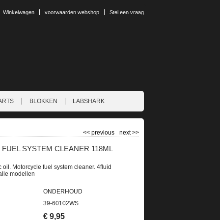
Winkelwagen
voorwaarden webshop
Stel een vraag
ARTS
BLOKKEN
LABSHARK
<<
previous
next
>>
FUEL SYSTEM CLEANER 118ML
c oil. Motorcycle fuel system cleaner. 4fluid
lle modellen
ONDERHOUD
39-60102WS
€
9,95