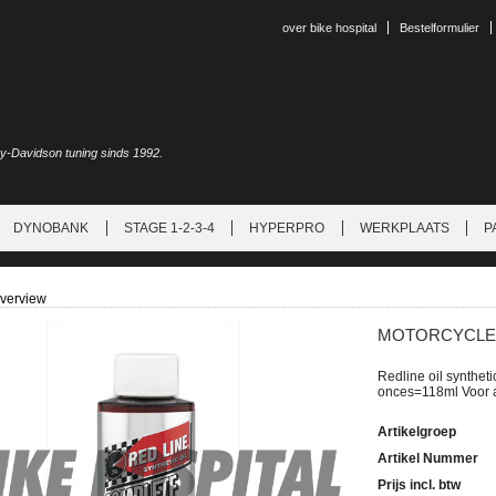
over bike hospital
Bestelformulier
ey-Davidson tuning sinds 1992.
DYNOBANK
STAGE 1-2-3-4
HYPERPRO
WERKPLAATS
P
overview
MOTORCYCLE 
Redline oil syntheti
onces=118ml Voor a
Artikelgroep
Artikel Nummer
Prijs incl. btw