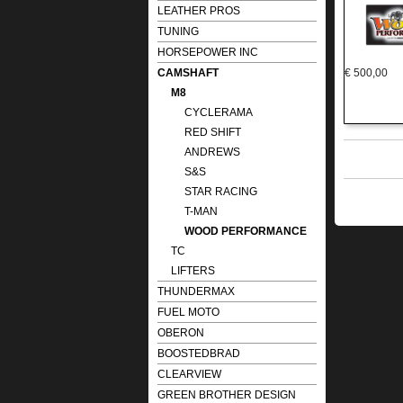
LEATHER PROS
TUNING
HORSEPOWER INC
CAMSHAFT
€
500,00
M8
CYCLERAMA
RED SHIFT
ANDREWS
S&S
STAR RACING
T-MAN
WOOD PERFORMANCE
TC
LIFTERS
THUNDERMAX
FUEL MOTO
OBERON
BOOSTEDBRAD
CLEARVIEW
GREEN BROTHER DESIGN