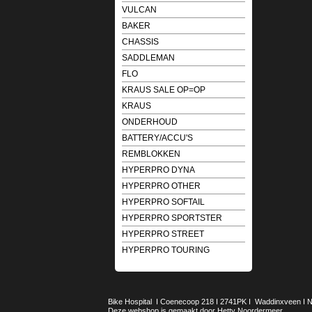
VULCAN
BAKER
CHASSIS
SADDLEMAN
FLO
KRAUS SALE OP=OP
KRAUS
ONDERHOUD
BATTERY/ACCU'S
REMBLOKKEN
HYPERPRO DYNA
HYPERPRO OTHER
HYPERPRO SOFTAIL
HYPERPRO SPORTSTER
HYPERPRO STREET
HYPERPRO TOURING
Bike Hospital I Coenecoop 218 I 2741PK I Waddinxveen I Ned
Deze webshop is gemaakt door Hetty Noordermeer