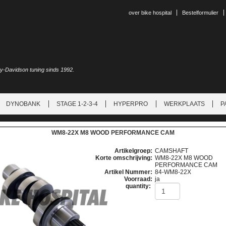
over bike hospital
Bestelformulier
ey-Davidson tuning sinds 1992.
DYNOBANK
STAGE 1-2-3-4
HYPERPRO
WERKPLAATS
P
WM8-22X M8 WOOD PERFORMANCE CAM
Artikelgroep
:
CAMSHAFT
Korte omschrijving
:
WM8-22X M8 WOOD
PERFORMANCE CAM
Artikel Nummer
:
84-WM8-22X
Voorraad
:
ja
quantity: