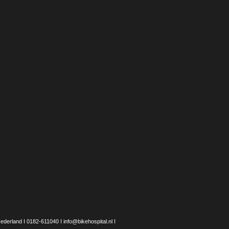
erland I 0182-611040 I info@bikehospital.nl I