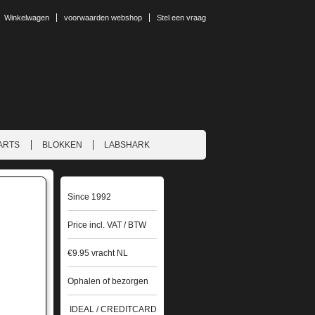
Winkelwagen
voorwaarden webshop
Stel een vraag
ARTS
BLOKKEN
LABSHARK
Since 1992
Price incl. VAT / BTW
€9.95 vracht NL
Ophalen of bezorgen
IDEAL / CREDITCARD