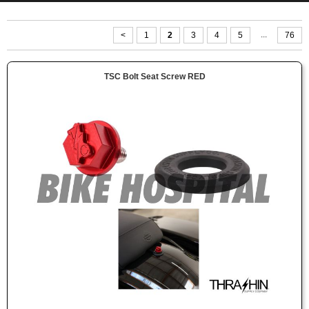
...
<
1
2
3
4
5
76
TSC Bolt Seat Screw RED