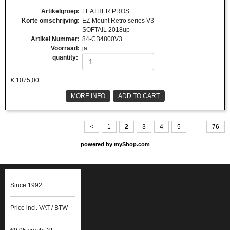
Artikelgroep
:
LEATHER PROS
Korte omschrijving
:
EZ-Mount Retro series V3
SOFTAIL 2018up
Artikel Nummer
:
84-CB4800V3
Voorraad
:
ja
quantity:
€
1075,00
MORE INFO
ADD TO CART
...
<
1
2
3
4
5
76
powered by
myShop.com
Since 1992
Price incl. VAT / BTW