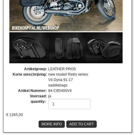
Artikelgroep
:
LEATHER PROS
Korte omschrijving
:
new model! Retro series
V4 Dyna 91-17
saddlebags
Artikel Nummer
:
84-CB5400V4
Voorraad
:
ja
quantity:
€
1265,00
MORE INFO
ADD TO CART