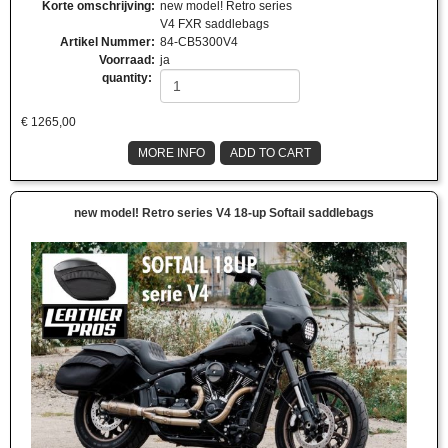
Korte omschrijving
:
new model! Retro series
V4 FXR saddlebags
Artikel Nummer
:
84-CB5300V4
Voorraad
:
ja
quantity:
€
1265,00
MORE INFO
ADD TO CART
new model! Retro series V4 18-up Softail saddlebags