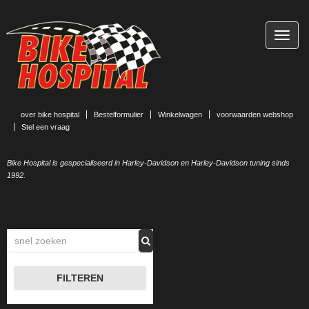
TOGG
NAVIG
over bike hospital
Bestelformulier
Winkelwagen
voorwaarden webshop
Stel een vraag
Bike Hospital is gespecialiseerd in Harley-Davidson en Harley-Davidson tuning sinds
1992.
FILTEREN