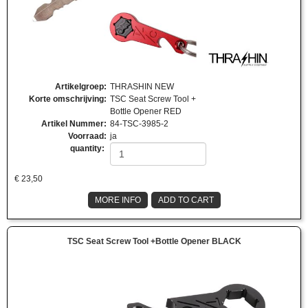
Artikelgroep
:
THRASHIN NEW
Korte omschrijving
:
TSC Seat Screw Tool +
Bottle Opener RED
Artikel Nummer
:
84-TSC-3985-2
Voorraad
:
ja
quantity:
€
23,50
MORE INFO
ADD TO CART
TSC Seat Screw Tool +Bottle Opener BLACK