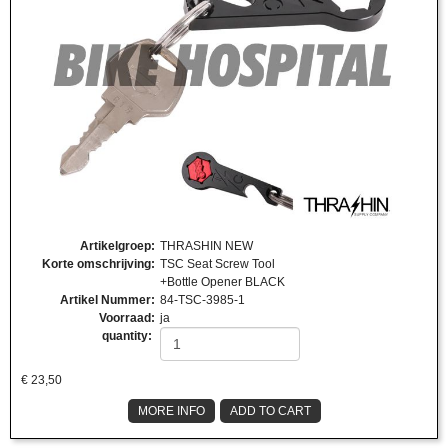
Artikelgroep
:
THRASHIN NEW
Korte omschrijving
:
TSC Seat Screw Tool
+Bottle Opener BLACK
Artikel Nummer
:
84-TSC-3985-1
Voorraad
:
ja
quantity:
€
23,50
MORE INFO
ADD TO CART