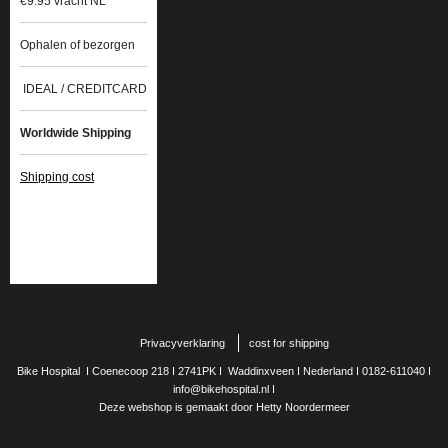
€9.95 vracht NL
Ophalen of bezorgen
IDEAL / CREDITCARD
Worldwide Shipping
Shipping cost
Privacyverklaring
cost for shipping
Bike Hospital I Coenecoop 218 I 2741PK I Waddinxveen I Nederland I 0182-611040 I
info@bikehospital.nl I
Deze webshop is gemaakt door Hetty Noordermeer