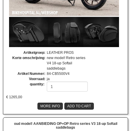
Artikelgroep
:
LEATHER PROS
Korte omschrijving
:
new model! Retro series
V4 18-up Softail
saddlebags
Artikel Nummer
:
84-CB5500V4
Voorraad
:
ja
quantity:
€
1265,00
MORE INFO
ADD TO CART
oud model! AANBIEDING OP=OP Retro series V3 18-up Softail
saddlebags