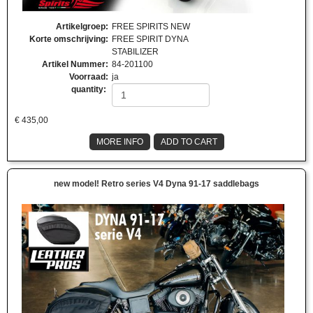
Artikelgroep
:
FREE SPIRITS NEW
Korte omschrijving
:
FREE SPIRIT DYNA
STABILIZER
Artikel Nummer
:
84-201100
Voorraad
:
ja
quantity:
€
435,00
MORE INFO
ADD TO CART
new model! Retro series V4 Dyna 91-17 saddlebags