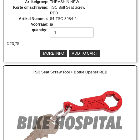
Artikelgroep
:
THRASHIN NEW
Korte omschrijving
:
TSC Bolt Seat Screw
RED
Artikel Nummer
:
84-TSC-3984-2
Voorraad
:
ja
quantity:
€
23,75
MORE INFO
ADD TO CART
TSC Seat Screw Tool + Bottle Opener RED