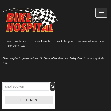
TOGG
NAVIG
over bike hospital
Bestelformulier
Winkelwagen
voorwaarden webshop
Stel een vraag
Bike Hospital is gespecialiseerd in Harley-Davidson en Harley-Davidson tuning sinds
1992.
FILTEREN