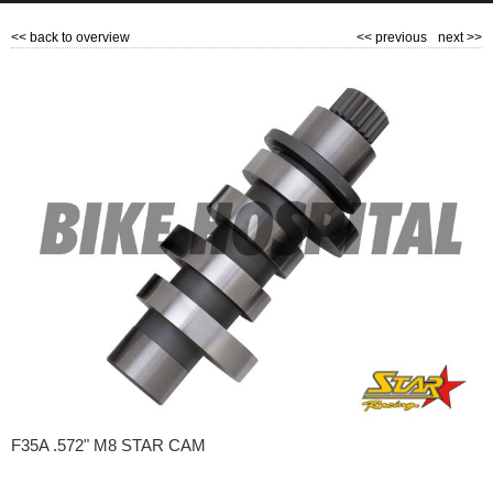
<<
back to overview
<<
previous
next
>>
F35A .572" M8 STAR CAM