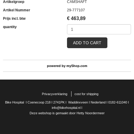
Artikelgroep
CAMSHAFT
Artikel Nummer
29-777107
€
463,89
Prijs incl. btw
quantity
ADD TO CART
powered by
myShop.com
Privacyverklaring
cost for shipping
Bike Hospital I Coenecoop 218 I 2741PK I Waddinxveen I Nederland I 0182-611040 I
info@bikehospital.nl I
Deze webshop is gemaakt door Hetty Noordermeer