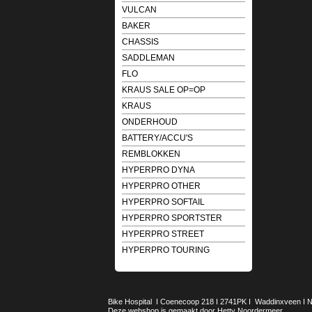
VULCAN
BAKER
CHASSIS
SADDLEMAN
FLO
KRAUS SALE OP=OP
KRAUS
ONDERHOUD
BATTERY/ACCU'S
REMBLOKKEN
HYPERPRO DYNA
HYPERPRO OTHER
HYPERPRO SOFTAIL
HYPERPRO SPORTSTER
HYPERPRO STREET
HYPERPRO TOURING
Bike Hospital I Coenecoop 218 I 2741PK I Waddinxveen I Ned
Deze webshop is gemaakt door Hetty Noordermeer