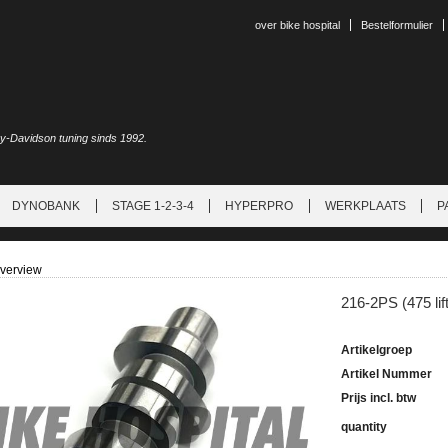
over bike hospital
Bestelformulier
ey-Davidson tuning sinds 1992.
DYNOBANK
STAGE 1-2-3-4
HYPERPRO
WERKPLAATS
P
overview
216-2PS (475 l
Artikelgroep
Artikel Nummer
Prijs incl. btw
quantity