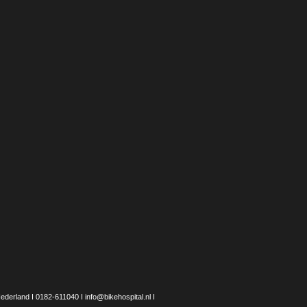
erland I 0182-611040 I info@bikehospital.nl I