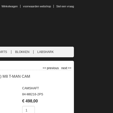
Winkelwagen
voorwaarden webshop
Stel een vraag
ARTS
BLOKKEN
LABSHARK
<<
previous
next
>>
ift) M8 T-MAN CAM
CAMSHAFT
84-M8216-2PS
€
498,00