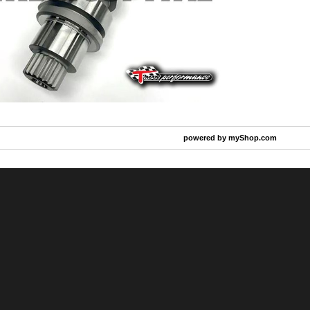
powered by
myShop.com